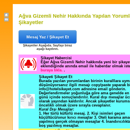
Ağva Gizemli Nehir Hakkında Yapılan Yoruml
Şikayetler
Mesaj Yaz / Şikayet Et
Şikayetler Aşağıda. Sayfayı biraz
aşağı kaydırın.
Şikayet Habercisi
Eğer Ağva Gizemli Nehir hakkında yeni bir şikay
eklendiğinde anında email ile haberdar olmak ist
buraya tıkla.
.
Şikayeti Şikayet Et
Burada yazılan yorumlardan birinin kuralllara uym
düşünüyorsanız ilgili mesajı copy/paste yaparak b
info@hotelsikayet.com adresine email gönderin.
Değerlendirmeler yoğunluğa göre ama genelde en f
günü içinde sonuçlandırılır. Kural dışı mesajlar üc
olarak yayından kaldırılır. Ancak şikayetler kurums
öncelikli olmak üzere sırayla cevaplanır.
Kural Dışı Mesajlar:
1. Her türlü küfürlü mesaj. 2. Kişi isimleri geçen
küçültücü/onur kırıcı mesajlar 3. Oteli karama ama
yapılmış gerçek olmayan mesajlar 4. İnandırıcılık
boş yazılmış mesajlar.