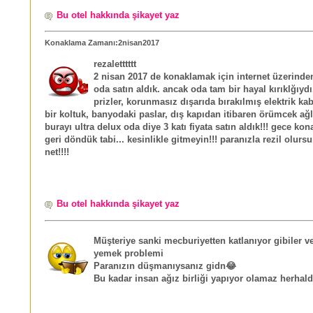
Bu otel hakkında şikayet yaz
Konaklama Zamanı:2nisan2017
rezaletttttt
2 nisan 2017 de konaklamak için internet üzerinden
oda satın aldık. ancak oda tam bir hayal kırıklğıydı.
prizler, korunmasız dışarıda bırakılmış elektrik kabl
bir koltuk, banyodaki paslar, dış kapıdan itibaren örümcek ağla
burayı ultra delux oda diye 3 katı fiyata satın aldık!!! gece k
geri döndük tabi... kesinlikle gitmeyin!!! paranızla rezil olurs
net!!!!
Bu otel hakkında şikayet yaz
Müşteriye sanki mecburiyetten katlanıyor gibiler v
yemek problemi
Paranızın düşmanıysanız gidn😂
Bu kadar insan ağız birliği yapıyor olamaz herhal