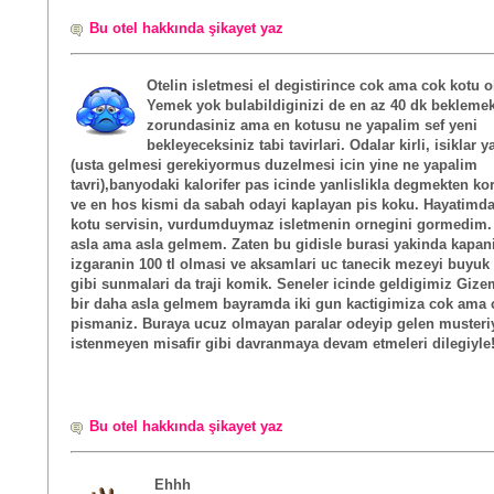
Bu otel hakkında şikayet yaz
Otelin isletmesi el degistirince cok ama cok kotu 
Yemek yok bulabildiginizi de en az 40 dk bekleme
zorundasiniz ama en kotusu ne yapalim sef yeni
bekleyeceksiniz tabi tavirlari. Odalar kirli, isiklar 
(usta gelmesi gerekiyormus duzelmesi icin yine ne yapalim
tavri),banyodaki kalorifer pas icinde yanlislikla degmekten ko
ve en hos kismi da sabah odayi kaplayan pis koku. Hayatimd
kotu servisin, vurdumduymaz isletmenin ornegini gormedim.
asla ama asla gelmem. Zaten bu gidisle burasi yakinda kapani
izgaranin 100 tl olmasi ve aksamlari uc tanecik mezeyi buyuk 
gibi sunmalari da traji komik. Seneler icinde geldigimiz Gize
bir daha asla gelmem bayramda iki gun kactigimiza cok ama 
pismaniz. Buraya ucuz olmayan paralar odeyip gelen musteri
istenmeyen misafir gibi davranmaya devam etmeleri dilegiyle
Bu otel hakkında şikayet yaz
Ehhh