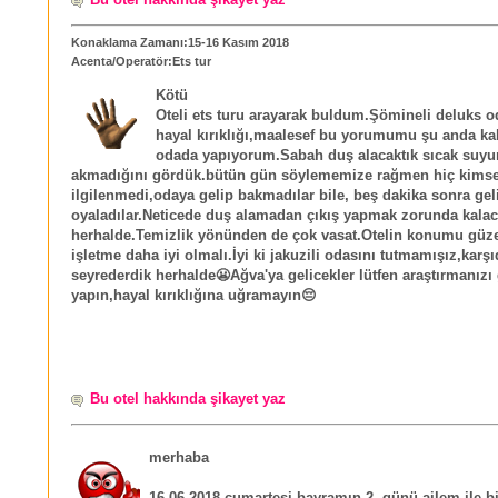
Konaklama Zamanı:15-16 Kasım 2018
Acenta/Operatör:Ets tur
Kötü
Oteli ets turu arayarak buldum.Şömineli deluks o
hayal kırıklığı,maalesef bu yorumumu şu anda ka
odada yapıyorum.Sabah duş alacaktık sıcak suyu
akmadığını gördük.bütün gün söylememize rağmen hiç kims
ilgilenmedi,odaya gelip bakmadılar bile, beş dakika sonra gel
oyaladılar.Neticede duş alamadan çıkış yapmak zorunda kalac
herhalde.Temizlik yönünden de çok vasat.Otelin konumu güze
işletme daha iyi olmalı.İyi ki jakuzili odasını tutmamışız,karş
seyrederdik herhalde😬Ağva'ya gelicekler lütfen araştırmanızı
yapın,hayal kırıklığına uğramayın😔
Bu otel hakkında şikayet yaz
merhaba
16.06.2018 cumartesi bayramın 2. günü ailem ile bir