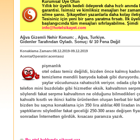
Kurumsal Üye Olun
Yıllık bir üyelik bedeli ödeyerek daha hızlı anında
garantisi. İsimsiz ve kimliksiz mesajları her zama
silme şansı. Şikayetleri yazanlarla daha kolay ileti
Tesisiniz için yeni bir şans yaratma fırsatı. İlk üyel
başlangıcında tüm mesajları sıfırlayabilme. Şimdi 
info@hotelsikayet.com
Ağva Gizemli Nehir
Konum:
,
Ağva
,
Turkiye
.
Gidenler Tarafından Oyladı
. Sonuç:
6
/
10
Fena Değil
Konaklama Zamanı:08.12.2019-09.12.2019
Acenta/Operatör:acentasız
pişmanlık
otel odası temiz değildi, bizden önce kalmış kadı
temizleme mendili banyoda kabak gibi duruyordu. 
yaylar vücudunuza rahatsızlık veriyor. odada çöp 
telefon mini buzdolabı gibi hizmetler eksik. kahvaltının serp
söylendi fakat serpme kahvaltının ne olduğunu bilmedikleri ço
kahvaltı kısıtlı ve ikinci kalite ürünlerden oluşan berbat bir ka
bizden bu saçma konaklama için 350 lira aldılar.400 liradan i
yaptıklarını söylediler fakat geceliği 250-300 arası değişen fiya
sonradan İnternetten gördük. kısacası paranıza yazık.
Bu otel hakkında şikayet yaz