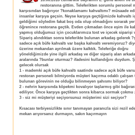
restoranına gittim. Teleferikten sorumlu personel 
karşısından bağırıyor ?konaklamamı kahvaltımı? müsaade ed
insanlar karşıya geçsin. Neyse karşıya geçtiğimizde kahvaltı i
geldiğimi söyledim fakat boş oda olup olmadığını sorarak yer
öğrenince restorana geçtik. Evden çıkmadan önce eşim ile kah
yapmış olduğumuz için çocuklarımıza tost ve içecek siparişi 
Sipariş alındıktan sonra teleferikte bulunan arkadaş gelerek 
sadece açık büfe kahvaltı var başka kahvaltı veremiyoruz? di
üzerine mekandan ayrılmak üzere kalktık. Teleferiğe doğru
yöneldiğimizde yine ilgili arkadaş ve diğer sipariş alan arkada
aralarında ?bunlar oturmaz? ifadesini kullandığını duydum. 
gelecek olursak
1 - mademki açık büfe kahvaltı saatinde sadece açık büfe var
restoran personeli bilmiyorda müşteri kaçırma odaklı çalışan t
bulunan görevinin ne olduğu bilinmeyen şahısmı biliyor?
2 - nehrin karşısında köpekmi kovalıyor taşlarmış gibi bağırar
ediliyor. Önce karşıya geçtikten sonra kibarca sormak çokmu
3 - siz mi müşteriyi seçiyorsunuz müşterimi sizi seçiyor?
Kısacası terbiyesizlikte sınır tanımayan paranızla sizi rezil ed
mekan arıyorsanız durmayın, sakın kaçırmayın