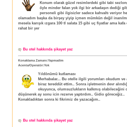
Konum olarak güzel resimlerdeki gibi tabi sezlon
öyle minder falan yok ilgi bir arkadaşın dediği gi
personeli gibi ilgisizler sadece kahvaltı veriyor h
olamadım başka da birşey yiyip içmen mümkün değil inanılm
mesela karışık ızgara 100 tl salata 15 gibi uç fiyatlar ama kafa
rahat bir yer
Bu otel hakkında şikayet yaz
Konaklama Zamanı:Yapmadim
Acenta/Operatör:Yok
Yıldönümü kutlaması
Merhabalar... Bu otelle ilgili yorumları okudum ve 
biraz tereddüt ettim.. Sonra işletmenin devr alındı
okuyunca, olumsuzlukların kalkmış olabileceğini 
düşünerek ay sonu icin rezerve yaptırdım.. Gidio göreceğiz..
Konakladıktan sonra ki fikrimiz de yazacağım..
Bu otel hakkında şikayet yaz