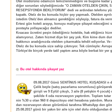
Otel müdürünü odamızın temizlenmediğini ve bugüne kadar 
diğer sorunları söylediğimizde "O ZAMAN OTELDEN ÇIKIN, S
RESEPSİYONDA BEKLİYORUM" dedi ve ardından telefonu y
kapattı. Otelz de bu konuda hiçbir şey yapmadı. Otelden ayrılı
istedim Otelz'den almamız gerektiğini söyleyip, fatura da verm
Ertesi gün hoteli arayıp, konuyu maliyeye şikayet edeceğimi 
postayla yollayacağız dediler.
Kısacası ücretini peşin ödediğimiz hotelde, hak ettiğimiz hiz
alamıyoruz. Zaten hizmet diye bir şey yok. Kim kime dum dum
hakkınızı aradığınızda otelden çıkarmakla tehdit ediyorlar. Ve
Otelz de bu konuda size sahip çıkmıyor. Tek cümleyle: Avrup
Türkiye'de birçok yerde tatil yaptım ama böyle berbat bir yer
Bu otel hakkında şikayet yaz
09.08.2017 Günü SENTİNUS HOTEL KUŞADASI n d
Çelik beyle (satış pazarlama sorumlusu) görüşerek
girişli ve 9 Eylül çıkışlı, 3 aile (8 yetişkin 4 çocuk)
şekilde 4 oda rezervasyon yaptırdım. Toplam tutar 
nin %30 u olan 960 tl depozitoyu otel hesabına yatırdım. Murat
dan rezervasyon ekran görüntüsü tarafıma WhatsApp den gönd
25.08.2017 günü bir yakın bir aile için otel dolu olduğundan d