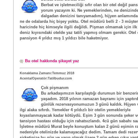
Berbat ve işletmeciliği sıfır olan bir otel değil pan
yorum yazayım ki. Ne yemeklerinden, ne denizinde
dalgadan denizini tanıyamadım), hijyen anlamında
ne de odalarda hiç bişey yoktu. Otel müdürü belli 2 - 3 müşter
haricinde hiç kimseyle ilgili değildi. Pişman olmamak için ilk
deniz kıyısındaki otelde yaz tatili yapmış olmam gerekir. Otel 
pansiyon 4 yıldız mış 1 yıldızı bile haketmiyor.
Bu otel hakkında şikayet yaz
Konaklama Zamanı:Temmuz 2018
Acenta/Operatör:Tatilbudur.com
Çok pişmanım
Bu arkadaşımızın karşılaştığı durumun bir benzeri
yaşadım. 2018 yılının ramazan bayramı için yaptır
günlük rezervasyonumuzun 3 günü kaldık. Hijyen ve 
ilgi alaka sıfırdı. Yemekler 4 yıldızlı bir otelin yemekleriyle
kıyaslanmayacak kadar kötüydü. Eşim 3 gün sonunda şeker v
tansiyon hastası olduğu için rahatsızlandı. 4cü gün sabahı saa
İşletme müdürü Murat beyle konuştum kalan 2 günü eşimin ra
nedeniyle otelinizde kalamayacağız dedim. Tamam dedi reze
şirketinize bu gün ve yarın olmak üzere 2 gün erken çıkış yapt