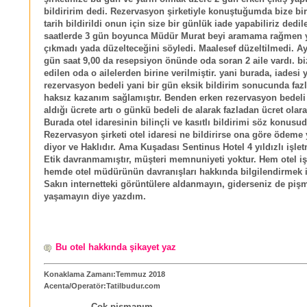
bildiririm dedi. Rezervasyon şirketiyle konuştuğumda bize bi
tarih bildirildi onun için size bir günlük iade yapabiliriz dedile
saatlerde 3 gün boyunca Müdür Murat beyi aramama rağmen y
çıkmadı yada düzelteceğini söyledi. Maalesef düzeltilmedi. Ay
gün saat 9,00 da resepsiyon önünde oda soran 2 aile vardı. bi
edilen oda o ailelerden birine verilmiştir. yani burada, iadesi
rezervasyon bedeli yani bir gün eksik bildirim sonucunda fazl
haksız kazanım sağlamıştır. Benden erken rezervasyon bedeli
aldığı ücrete artı o günkü bedeli de alarak fazladan ücret olara
Burada otel idaresinin bilinçli ve kasıtlı bildirimi söz konusud
Rezervasyon şirketi otel idaresi ne bildirirse ona göre ödeme 
diyor ve Haklıdır. Ama Kuşadası Sentinus Hotel 4 yıldızlı işle
Etik davranmamıştır, müşteri memnuniyeti yoktur. Hem otel iş
hemde otel müdürünün davranışları hakkında bilgilendirmek 
Sakın internetteki görüntülere aldanmayın, giderseniz de piş
yaşamayın diye yazdım.
Bu otel hakkında şikayet yaz
Konaklama Zamanı:Temmuz 2018
Acenta/Operatör:Tatilbudur.com