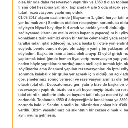
olsa bir oda daha rezervasyon yaptırdık ve 1350 tl olan topla
tl sini otel hesabına yatırdık. toplamda 4 aile 5 oda olacak şek
tutarlı rezervasyonu yaptırmış olduk.
01.09.2017 akşam saatlerinde ( Bayramın 1. günü heryer tatil o
yer bulmak zor.) Sentinus otelden resepsiyon sorumlusu old
söyleyen Niyazi bey diye biri aradı ve otelde yeterli doluluğu
sağlayamadıklarını ve otelin erken kapanış yapacağını bu yüz
konaklama tarihlerimizi erken bir tarihe çekmemizi yada rez
taraflarından iptal edileceğini, yada başka bir otele yönlendiri
söyledi. bende bunun doğru olmadığını yanlış bir yaklaşım 
söyledim. Başka bir isim altında oteli arayıp 11 eylül girişli r
yaptırmak istediğimde hemen fiyat verip rezervasyon yapıyorl
neden böyle yaptıklarını sorduğumda oteli açık tutmak için 
söylüyorlar ama ödemesi yapılan rezervasyonları da iptal ediy
sonunda kalabalık bir gruba yer açmak için olduğunu açıkladı
görüşmelerimiz sonuç vermedi ve rezervasyonlarımızı otel tek 
olarak iptal etti. Depozitomuzu geri yatırıp bize de başka bir 
rezervasyon yaptırdı. bizde bu oteli beyenmeyip bizde bu re
iptal ettirdik. otellerin dolu ve bayram tatili oluşu nedeni iyi 
zorlandık. Toplamda 4550 tl ödeyeceğimiz konaklama ye 8890
zorunda kaldık. Sentinus otelin bu hilesinden dolayı biz 4340 t
verdik. Bizim yaşadığımız bu sıkıntının bir cezası olmalı ki ba
aynı oyuna gelmesin.