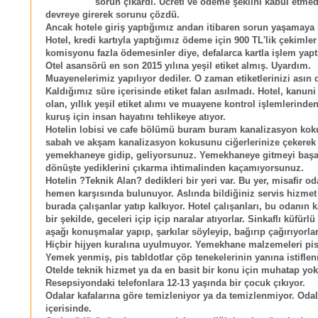
sorun çıkardı. Ücreti ve ödeme şeklini kabul etmed
devreye girerek sorunu çözdü.
Ancak hotele giriş yaptığımız andan itibaren sorun yaşamaya 
Hotel, kredi kartıyla yaptığımız ödeme için 900 TL'lik çekimler 
komisyonu fazla ödemesinler diye, defalarca kartla işlem yapt
Otel asansörü en son 2015 yılına yeşil etiket almış. Uyardım.
Muayenelerimiz yapılıyor dediler. O zaman etiketlerinizi asın
Kaldığımız süre içerisinde etiket falan asılmadı. Hotel, kanun
olan, yıllık yeşil etiket alımı ve muayene kontrol işlemlerinde
kuruş için insan hayatını tehlikeye atıyor.
Hotelin lobisi ve cafe bölümü buram buram kanalizasyon kok
sabah ve akşam kanalizasyon kokusunu ciğerlerinize çekerek
yemekhaneye gidip, geliyorsunuz. Yemekhaneye gitmeyi başar
dönüşte yediklerini çıkarma ihtimalinden kaçamıyorsunuz.
Hotelin ?Teknik Alan? dedikleri bir yeri var. Bu yer, misafir od
hemen karşısında bulunuyor. Aslında bildiğiniz servis hizmet 
burada çalışanlar yatıp kalkıyor. Hotel çalışanları, bu odanın k
bir şekilde, geceleri içip içip naralar atıyorlar. Sinkaflı küfürl
aşağı konuşmalar yapıp, şarkılar söyleyip, bağırıp çağırıyorlar
Hiçbir hijyen kuralına uyulmuyor. Yemekhane malzemeleri pisl
Yemek yenmiş, pis tabldotlar çöp tenekelerinin yanına istifle
Otelde teknik hizmet ya da en basit bir konu için muhatap yok
Resepsiyondaki telefonlara 12-13 yaşında bir çocuk çıkıyor.
Odalar kafalarına göre temizleniyor ya da temizlenmiyor. Odal
içerisinde.