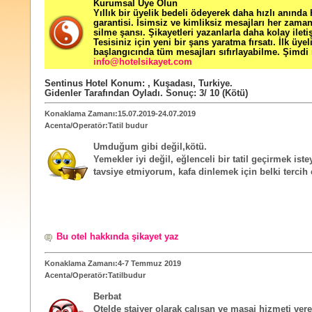
Kurumsal Üye Olun
Yıllık bir üyelik bedeli ödeyerek daha hızlı anında
garantisi. İsimsiz ve kimliksiz mesajları her zama
silme şansı. Şikayetleri yazanlarla daha kolay ileti
Tesisiniz için yeni bir şans yaratma fırsatı. İlk üyel
başlangıcında tüm mesajları sıfırlayabilme. Şimdi 
info@hotelsikayet.com
Sentinus Hotel
Konum:
,
Kuşadası
,
Turkiye
.
Gidenler Tarafından Oyladı
. Sonuç:
3
/
10
(Kötü)
Konaklama Zamanı:15.07.2019-24.07.2019
Acenta/Operatör:Tatil budur
Umduğum gibi değil,kötü.
Yemekler iyi değil, eğlenceli bir tatil geçirmek iste
tavsiye etmiyorum, kafa dinlemek için belki tercih e
Bu otel hakkında şikayet yaz
Konaklama Zamanı:4-7 Temmuz 2019
Acenta/Operatör:Tatilbudur
Berbat
Otelde stajyer olarak çalışan ve masaj hizmeti ver