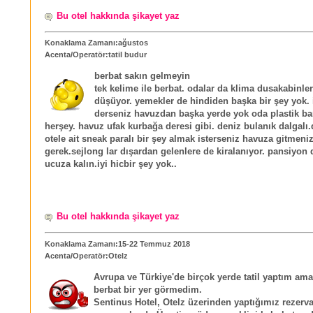
Bu otel hakkında şikayet yaz
Konaklama Zamanı:ağustos
Acenta/Operatör:tatil budur
berbat sakın gelmeyin
tek kelime ile berbat. odalar da klima dusakabinler
düşüyor. yemekler de hindiden başka bir şey yok. 
derseniz havuzdan başka yerde yok oda plastik ba
herşey. havuz ufak kurbağa deresi gibi. deniz bulanık dalgalı
otele ait sneak paralı bir şey almak isterseniz havuza gitmeni
gerek.sejlong lar dışardan gelenlere de kiralanıyor. pansiyon
ucuza kalın.iyi hicbir şey yok..
Bu otel hakkında şikayet yaz
Konaklama Zamanı:15-22 Temmuz 2018
Acenta/Operatör:Otelz
Avrupa ve Türkiye'de birçok yerde tatil yaptım am
berbat bir yer görmedim.
Sentinus Hotel, Otelz üzerinden yaptığımız rezerv