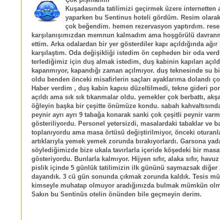
Çok pişmanım
Kuşadasında tatilimizi geçirmek üzere internetten 
yaparken bu Sentinus hoteli gördüm. Resim olarak,
çok beğendim. hemen rezervasyon yaptırdım. res
karşılanışımızdan memnun kalmadım ama hoşgörülü davranm
ettim. Arka odalardan bir yer gösterdiler kapı açıldığında ağır 
karşılaştım. Oda değişikliği istedim ön cepheden bir oda verdi
terlediğimiz için duş almak istedim, duş kabinin kapıları açıl
kapanmıyor, kapandığı zaman açılmıyor. duş teknesinde su b
oldu benden önceki misafirlerin saçları ayaklarıma dolandı ç
Haber verdim , duş kabin kapısı düzeltilmedi, tekne gideri po
açıldı ama sık sık tıkanmalar oldu. yemekler çok berbattı, akş
öğleyin başka bir çeşitte önümüze kondu. sabah kahvaltısında
peynir ayrı ayrı 9 tabağa konarak sanki çok çeşitli peynir varm
gösteriliyordu. Personel yetersizdi, masalardaki tabaklar ve b
toplanıyordu ama masa örtüsü değiştirilmiyor, önceki oturanl
artıklarıyla yemek yemek zorunda bırakıyorlardı. Garsona yada
söylediğimizde bize ukala tavırlarla içeride köşedeki bir masa
gösteriyordu. Bunlarla kalmıyor. Hijyen sıfır, alaka sıfır, havuz
pislik içinde 5 günlük tatilimizin ilk gününü saymazsak diğer
dayandık. 3 cü gün sonunda çıkmak zorunda kaldık. Tesis mü
kimseyle muhatap olmuyor aradığınızda bulmak mümkün ol
Sakın bu Sentinüs otelin önünden bile geçmeyin derim.