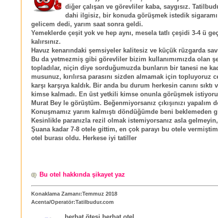
diğer çalışan ve görevliler kaba, saygısız. Tatilbud
dahi ilgisiz, bir konuda görüşmek istedik sigaramı 
gelicem dedi, yarım saat sonra geldi.
Yemeklerde çeşit yok ve hep aynı, mesela tatlı çeşidi 3-4 ü g
kalırsınız.
Havuz kenarındaki şemsiyeler kalitesiz ve küçük rüzgarda sav
Bu da yetmezmiş gibi görevliler bizim kullanımımızda olan ş
topladılar, niçin diye sorduğumuzda bunların bir tanesi ne kada
musunuz, kırılırsa parasını sizden almamak için topluyoruz ce
karşı karşıya kaldık. Bir anda bu durum herkesin canını sıktı
kimse kalmadı. En üst yetkili kimse onunla görüşmek istiyo
Murat Bey le görüştüm. Beğenmiyorsanız çıkışınızı yapalım d
Konuşmamız yarım kalmıştı döndüğümde beni beklemeden gi
Kesinlikle paranızla rezil olmak istemiyorsanız asla gelmeyin,
Şuana kadar 7-8 otele gittim, en çok parayı bu otele vermiştim
otel burası oldu. Herkese iyi tatiller
Bu otel hakkında şikayet yaz
Konaklama Zamanı:Temmuz 2018
Acenta/Operatör:Tatilbudur.com
berbat ötesi berbat otel