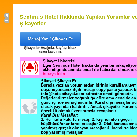
Sentinus Hotel Hakkında Yapılan Yorumlar v
Şikayetler
Mesaj Yaz / Şikayet Et
Şikayetler Aşağıda. Sayfayı biraz
aşağı kaydırın.
Şikayet Habercisi
Eğer Sentinus Hotel hakkında yeni bir şikayet/yo
eklendiğinde anında email ile haberdar olmak ist
buraya tıkla.
.
Şikayeti Şikayet Et
Burada yazılan yorumlardan birinin kuralllara uym
düşünüyorsanız ilgili mesajı copy/paste yaparak b
info@hotelsikayet.com adresine email gönderin.
Değerlendirmeler yoğunluğa göre ama genelde en f
günü içinde sonuçlandırılır. Kural dışı mesajlar üc
olarak yayından kaldırılır. Ancak şikayetler kurums
öncelikli olmak üzere sırayla cevaplanır.
Kural Dışı Mesajlar:
1. Her türlü küfürlü mesaj. 2. Kişi isimleri geçen
küçültücü/onur kırıcı mesajlar 3. Oteli karama ama
yapılmış gerçek olmayan mesajlar 4. İnandırıcılık
boş yazılmış mesajlar.