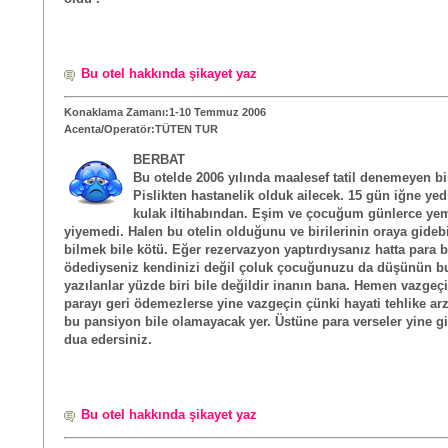
Bu otel hakkında şikayet yaz
Konaklama Zamanı:1-10 Temmuz 2006
Acenta/Operatör:TÜTEN TUR
BERBAT
Bu otelde 2006 yılında maalesef tatil denemeyen bi
Pislikten hastanelik olduk ailecek. 15 gün iğne yed
kulak iltihabından. Eşim ve çocuğum günlerce ye
yiyemedi. Halen bu otelin olduğunu ve birilerinin oraya gideb
bilmek bile kötü. Eğer rezervazyon yaptırdıysanız hatta para b
ödediyseniz kendinizi değil çoluk çocuğunuzu da düşünün b
yazılanlar yüzde biri bile değildir inanın bana. Hemen vazgeçi
parayı geri ödemezlerse yine vazgeçin çünki hayati tehlike ar
bu pansiyon bile olamayacak yer. Üstüne para verseler yine g
dua edersiniz.
Bu otel hakkında şikayet yaz