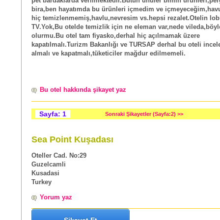
pet bardaklarda verilmektedir.Bütün ünüler bimin ürünleri,per
bira,ben hayatımda bu ürünleri içmedim ve içmeyeceğim,havuz
hiç temizlenmemiş,havlu,nevresim vs.hepsi rezalet.Otelin lob
TV.Yok,Bu otelde temizlik için ne eleman var,nede vileda,böyle
olurmu.Bu otel tam fiyasko,derhal hiç açılmamak üzere
kapatılmalı.Turizm Bakanlığı ve TURSAP derhal bu oteli ince
almalı ve kapatmalı,tüketiciler mağdur edilmemeli.
Bu otel hakkında şikayet yaz
Sayfa: 1
Sonraki Şikayetler (Sayfa:2) >>
Sea Point Kuşadası
Oteller Cad. No:29
Guzelcamli
Kusadasi
Turkey
Yorum yaz