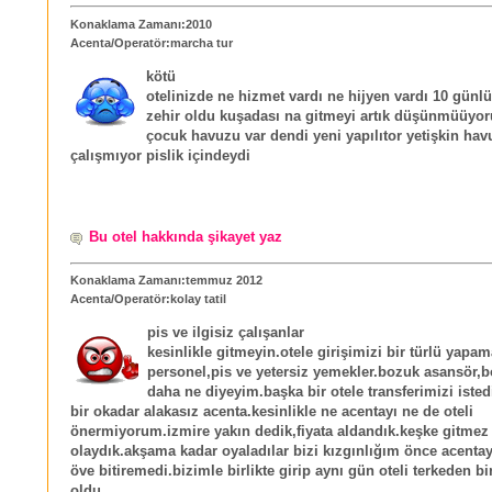
Konaklama Zamanı:2010
Acenta/Operatör:marcha tur
kötü
otelinizde ne hizmet vardı ne hijyen vardı 10 günlü
zehir oldu kuşadası na gitmeyi artık düşünmüüyo
çocuk havuzu var dendi yeni yapılıtor yetişkin hav
çalışmıyor pislik içindeydi
Bu otel hakkında şikayet yaz
Konaklama Zamanı:temmuz 2012
Acenta/Operatör:kolay tatil
pis ve ilgisiz çalışanlar
kesinlikle gitmeyin.otele girişimizi bir türlü yapa
personel,pis ve yetersiz yemekler.bozuk asansör
daha ne diyeyim.başka bir otele transferimizi iste
bir okadar alakasız acenta.kesinlikle ne acentayı ne de oteli
önermiyorum.izmire yakın dedik,fiyata aldandık.keşke gitmez
olaydık.akşama kadar oyaladılar bizi kızgınlığım önce acenta
öve bitiremedi.bizimle birlikte girip aynı gün oteli terkeden bi
oldu .