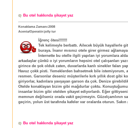
Bu otel hakkında şikayet yaz
Konaklama Zamanı:2008
Acenta/Operatör:jolly tur
İğrenç ötesi!!!!!!!
Tek kelimeyle berbattı. Ailecek büyük hayallerle gi
buraya. İnanır mısınız otele girer girmez ağlamay
İnternette bu otelle ilgili yapılan iyi yorumlara al
arkadaşlar çünkü o iyi yorumların hepsini otel çalışanları yaz
girince de şok olduk zaten, duvarlarda kanlı sinekler falan yap
Havuz çokk pisti. Yemeklerden bahsetmek bile istemiyorum, 
resmen. Garsonlar deseniz müşterilerle kırk yıllık dost gibi 
giriyorlar, kadınlara yavşayan garson da çok. Denize girebildi
Otelde konaklayan bizim gibi mağdurlar çoktu. Konuştuğum
insanlar bizim gibi otelden şikayet ediyorlardı. Eğer gittiyseni
memnun değilseniz orada vakit geçirmeyin. Güzelçamlının sah
geçirin, yolun üst tarafında kafeler var oralarda oturun. Sakın 
Bu otel hakkında şikayet yaz