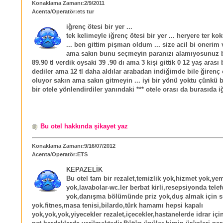
Konaklama Zamanı:2/9/2011
Acenta/Operatör:ets tur
iğrenç ötesi bir yer ...
tek kelimeyle iğrenç ötesi bir yer ... heryere ter k
... ben gittim pişman oldum ... size acil bi onerim 
ama sakın bunu seçmeyin paranızı alamıyosunuz 
89.90 tl verdik oysaki 39 .90 dı ama 3 kişi gittik 0 12 yaş arası
dediler ama 12 tl daha aldılar arabadan indiğimde bile ğirenç 
oluyor sakın ama sakın gitmeyin ... iyi bir yönü yoktu çünkü 
bir otele yönlendirdiler yanındaki *** otele orası da burasıda 
Bu otel hakkında şikayet yaz
Konaklama Zamanı:9/16/07/2012
Acenta/Operatör:ETS
KEPAZELİK
Bu otel tam bir rezalet,temizlik yok,hizmet yok,ye
yok,lavabolar-wc.ler berbat kirli,resepsiyonda tele
yok,danışma bölümünde priz yok,duş almak için 
yok.fitnes,masa tenisi,bilardo,türk hamamı hepsi kapalı
yok,yok,yok,yiyecekler rezalet,içecekler,hastanelerde idrar iç