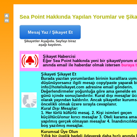
Sea Point Hakkında Yapılan Yorumlar ve Şika
Mesaj Yaz / Şikayet Et
Şikayetler Aşağıda. Sayfayı biraz
aşağı kaydırın.
Şikayet Habercisi
Eğer Sea Point hakkında yeni bir şikayet/yorum 
anında email ile haberdar olmak istersen
buraya t
Şikayeti Şikayet Et
Burada yazılan yorumlardan birinin kuralllara uym
düşünüyorsanız ilgili mesajı copy/paste yaparak b
info@hotelsikayet.com adresine email gönderin.
Değerlendirmeler yoğunluğa göre ama genelde en f
günü içinde sonuçlandırılır. Kural dışı mesajlar üc
olarak yayından kaldırılır. Ancak şikayetler kurums
öncelikli olmak üzere sırayla cevaplanır.
Kural Dışı Mesajlar:
1. Her türlü küfürlü mesaj. 2. Kişi isimleri geçen
küçültücü/onur kırıcı mesajlar 3. Oteli karama ama
yapılmış gerçek olmayan mesajlar 4. İnandırıcılık
boş yazılmış mesajlar.
Kurumsal Üye Olun
Yıllık bir üyelik bedeli ödeyerek daha hızlı anında