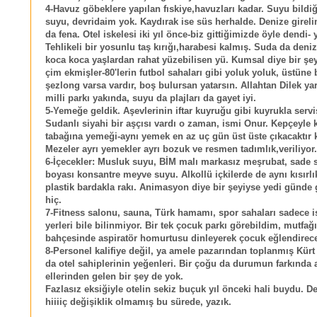
4-Havuz göbeklere yapılan fıskiye,havuzları kadar. Suyu bildi
suyu, devridaim yok. Kaydırak ise süs herhalde. Denize girel
da fena. Otel iskelesi iki yıl önce-biz gittiğimizde öyle dendi- 
Tehlikeli bir yosunlu taş kırığı,harabesi kalmış. Suda da deniz
koca koca yaşlardan rahat yüzebilisen yü. Kumsal diye bir şey
çim ekmişler-80'lerin futbol sahaları gibi yoluk yoluk, üstüne 
şezlong varsa vardır, boş bulursan yatarsın. Allahtan Dilek y
milli parkı yakında, suyu da plajları da gayet iyi.
5-Yemeğe geldik. Aşevlerinin iftar kuyruğu gibi kuyrukla servis
Sudanlı siyahi bir aşçısı vardı o zaman, ismi Onur. Kepçeyle 
tabağına yemeği-aynı yemek en az uç gün üst üste çıkacaktır 
Mezeler ayrı yemekler ayrı bozuk ve resmen tadımlık,veriliyor.
6-İçecekler: Musluk suyu, BİM malı markasız meşrubat, sade 
boyası konsantre meyve suyu. Alkollü içkilerde de aynı kısırlık
plastik bardakla rakı. Animasyon diye bir şeyiyse yedi günd
hiç.
7-Fitness salonu, sauna, Türk hamamı, spor sahaları sadece i
yerleri bile bilinmiyor. Bir tek çocuk parkı görebildim, mutfağ
bahçesinde aspiratör homurtusu dinleyerek çocuk eğlendirec
8-Personel kalifiye değil, ya amele pazarından toplanmış Kürt 
da otel sahiplerinin yeğenleri. Bir çoğu da durumun farkında
ellerinden gelen bir şey de yok.
Fazlasız eksiğiyle otelin sekiz buçuk yıl önceki hali buydu. D
hiiiiç değişiklik olmamış bu sürede, yazık.