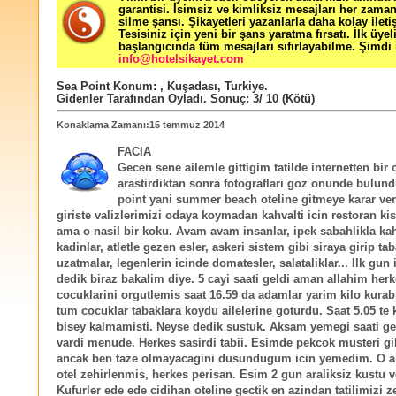
garantisi. İsimsiz ve kimliksiz mesajları her zama
silme şansı. Şikayetleri yazanlarla daha kolay ileti
Tesisiniz için yeni bir şans yaratma fırsatı. İlk üyel
başlangıcında tüm mesajları sıfırlayabilme. Şimdi 
info@hotelsikayet.com
Sea Point
Konum:
,
Kuşadası
,
Turkiye
.
Gidenler Tarafından Oyladı
. Sonuç:
3
/
10
(Kötü)
Konaklama Zamanı:15 temmuz 2014
FACIA
Gecen sene ailemle gittigim tatilde internetten bir 
arastirdiktan sonra fotograflari goz onunde bulund
point yani summer beach oteline gitmeye karar ve
giriste valizlerimizi odaya koymadan kahvalti icin restoran ki
ama o nasil bir koku. Avam avam insanlar, ipek sabahlikla kah
kadinlar, atletle gezen esler, askeri sistem gibi siraya girip ta
uzatmalar, legenlerin icinde domatesler, salataliklar... Ilk gun
dedik biraz bakalim diye. 5 cayi saati geldi aman allahim her
cocuklarini orgutlemis saat 16.59 da adamlar yarim kilo kurab
tum cocuklar tabaklara koydu ailelerine goturdu. Saat 5.05 te
bisey kalmamisti. Neyse dedik sustuk. Aksam yemegi saati gel
vardi menude. Herkes sasirdi tabii. Esimde pekcok musteri gib
ancak ben taze olmayacagini dusundugum icin yemedim. O 
otel zehirlenmis, herkes perisan. Esim 2 gun araliksiz kustu v
Kufurler ede ede cidihan oteline gectik en azindan tatilimizi z