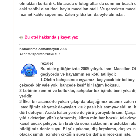
olmaktan kurtardik. Bu arada o fotograflar da summer beach o
eski sahibi olan Haci beyin macellan oteli. Ve gercekten mace
hizmet kalite supermis. Zaten yildizlari da oyle almislar.
Bu otel hakkında şikayet yaz
Konaklama Zamanı:eylül 2005
Acenta/Operatör:utku tur
rezalet
Bu otele gittiğimizde 2005 yılıydı. İsmi Macellan Ot
geçiyordu ve hayatımın en kötü tatiliydi:
1-Otelin bahçesinde eşyamızı taşıyacak bir belboy
çekecek bir vale yok, bahçede kesif bir lağım kokusu.
2-Lobinin zemini ve koltuklar, sehpalar toz içinde-beni yıka d
yeridir.
3-İlkel bir asansörle yukarı çıkıp da ulaştığımız odamız zaten 
istediğimiz ek yatak da-yayları kırık paslı bir somya-geldi mi 
dört doluyor. Arada kalan yerde de yürü yürüyebilirsen. Çarşafl
yıldır deterjan yüzü görmemiş, klima minibar bozuk, televizy
kanal ancak çekiyor. En kralı da sona sakladım: musluktan ak
bildiğimiz deniz suyu. El yüz yıkama, diş fırçalama, duş vs. n
olacak şimdi, içinden çıktığın suya bir daha gireceksin işte.