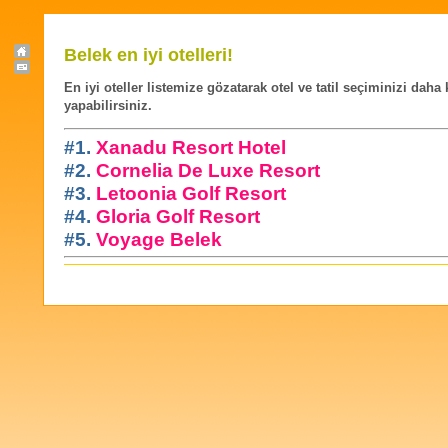
Belek en iyi otelleri!
En iyi oteller listemize gözatarak otel ve tatil seçiminizi daha
yapabilirsiniz.
#1.
Xanadu Resort Hotel
#2.
Cornelia De Luxe Resort
#3.
Letoonia Golf Resort
#4.
Gloria Golf Resort
#5.
Voyage Belek