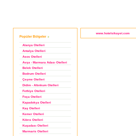
Otel
www.hotelsikayet.com
Popüler Bölgeler
Şikayet
Sitesi:
Belekdaki
Alanya Otelleri
en
iyi
Antalya Otelleri
oteller.
Asos Otelleri
Avşa - Marmara Adası Otelleri
Belek Otelleri
Bodrum Otelleri
Çeşme Otelleri
Didim - Altınkum Otelleri
Fethiye Otelleri
Foça Otelleri
Kapadokya Otelleri
Kaş Otelleri
Kemer Otelleri
Kıbrıs Otelleri
Kuşadası Otelleri
Marmaris Otelleri