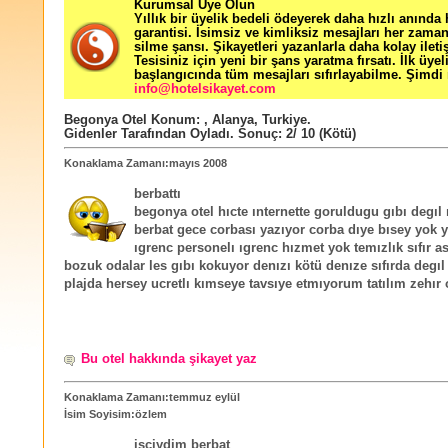
Kurumsal Üye Olun
Yıllık bir üyelik bedeli ödeyerek daha hızlı anında
garantisi. İsimsiz ve kimliksiz mesajları her zama
silme şansı. Şikayetleri yazanlarla daha kolay ileti
Tesisiniz için yeni bir şans yaratma fırsatı. İlk üyel
başlangıcında tüm mesajları sıfırlayabilme. Şimdi 
info@hotelsikayet.com
Begonya Otel
Konum:
,
Alanya
,
Turkiye
.
Gidenler Tarafından Oyladı
. Sonuç:
2
/
10
(Kötü)
Konaklama Zamanı:mayıs 2008
berbattı
begonya otel hıcte ınternette goruldugu gıbı degıl 
berbat gece corbası yazıyor corba dıye bısey yok 
ıgrenc personelı ıgrenc hızmet yok temızlık sıfır a
bozuk odalar les gıbı kokuyor denızı kötü denıze sıfırda degıl
plajda hersey ucretlı kımseye tavsıye etmıyorum tatılım zehır
Bu otel hakkında şikayet yaz
Konaklama Zamanı:temmuz eylül
İsim Soyisim:özlem
işçiydim berbat