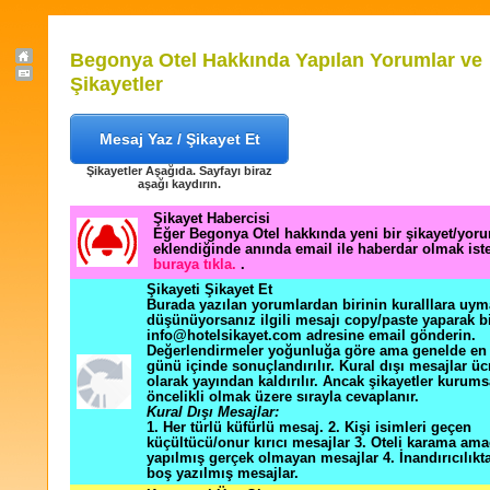
Begonya Otel Hakkında Yapılan Yorumlar ve
Şikayetler
Mesaj Yaz / Şikayet Et
Şikayetler Aşağıda. Sayfayı biraz
aşağı kaydırın.
Şikayet Habercisi
Eğer Begonya Otel hakkında yeni bir şikayet/yor
eklendiğinde anında email ile haberdar olmak ist
buraya tıkla.
.
Şikayeti Şikayet Et
Burada yazılan yorumlardan birinin kuralllara uym
düşünüyorsanız ilgili mesajı copy/paste yaparak b
info@hotelsikayet.com adresine email gönderin.
Değerlendirmeler yoğunluğa göre ama genelde en f
günü içinde sonuçlandırılır. Kural dışı mesajlar üc
olarak yayından kaldırılır. Ancak şikayetler kurums
öncelikli olmak üzere sırayla cevaplanır.
Kural Dışı Mesajlar:
1. Her türlü küfürlü mesaj. 2. Kişi isimleri geçen
küçültücü/onur kırıcı mesajlar 3. Oteli karama ama
yapılmış gerçek olmayan mesajlar 4. İnandırıcılık
boş yazılmış mesajlar.