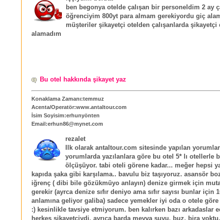
ben begonya otelde çalışan bir personeldim 2 ay ç
öğrenciyim 800yt para almam gerekiyordu giç al
müşteriler şikayetçi otelden çalışanlarda şikayetçi
alamadım
Bu otel hakkında şikayet yaz
Konaklama Zamanı:temmuz
Acenta/Operatör:www.antaltour.com
İsim Soyisim:erhunyönten
Email:erhun86@mynet.com
rezalet
Ilk olarak antaltour.com sitesinde yapılan yorumlar
yorumlarda yazılanlara göre bu otel 5* lı otellerle 
ölçüşüyor. tabi oteli görene kadar... meğer hepsi y
kapıda şaka gibi karşılama.. bavulu biz taşıyoruz. asansör b
iğrenç ( dibi bile gözükmüyo anlayın) denize girmek için mut
gerekir (ayrca denize sıfır deniyo ama sıfır sayısı bunlar için 
anlamına geliyor galiba) sadece yemekler iyi oda o otele gö
:) kesinlikle tavsiye etmiyorum. ben kalırken bazı arkadaslar 
herkes şikayetçiydi. ayrıca barda meyva suyu, buz, bira yoktu