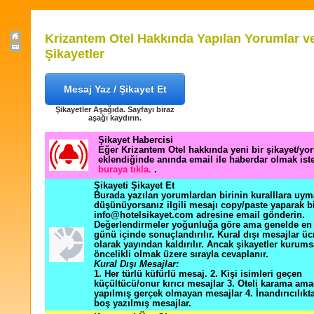
Krizantem Otel Hakkında Yapılan Yorumlar v
Şikayetler
Mesaj Yaz / Şikayet Et
Şikayetler Aşağıda. Sayfayı biraz
aşağı kaydırın.
Şikayet Habercisi
Eğer Krizantem Otel hakkında yeni bir şikayet/yo
eklendiğinde anında email ile haberdar olmak ist
buraya tıkla.
.
Şikayeti Şikayet Et
Burada yazılan yorumlardan birinin kuralllara uym
düşünüyorsanız ilgili mesajı copy/paste yaparak b
info@hotelsikayet.com adresine email gönderin.
Değerlendirmeler yoğunluğa göre ama genelde en f
günü içinde sonuçlandırılır. Kural dışı mesajlar üc
olarak yayından kaldırılır. Ancak şikayetler kurums
öncelikli olmak üzere sırayla cevaplanır.
Kural Dışı Mesajlar:
1. Her türlü küfürlü mesaj. 2. Kişi isimleri geçen
küçültücü/onur kırıcı mesajlar 3. Oteli karama ama
yapılmış gerçek olmayan mesajlar 4. İnandırıcılık
boş yazılmış mesajlar.