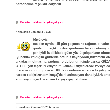
personeline teşekkür ediyoruz.
Bu otel hakkında şikayet yaz
Konaklama Zamanı:4-9 eylül
büyüleyici
otelden ayrılalı 15 gün geçmesine rağmen o kadar
günlerim geçtiki,ordaki günlerimi hala unutamıyo
çok iyidi özelliklede güler yüzlü çalışanların olma
iyi,benim kaldığım günlerde otel rus kaynıyordu,krizantem ot
arkadaşım olmasına yardımcı oldu bunun içinde ayrıca KRİ
OTELE çok teşekürr ediyorum,kalmak istiyenlerede tavsiye e
disco ya götürülüp gece 3.00 da dönülüyor eglence hayatı çok
kardeş otel(krizantem katya)'de ki animasyon daha iyi,krizant
animasyon için krizantem katyaya geçilebiliyor
Bu otel hakkında şikayet yaz
Konaklama Zamanı:15-25 temmuz