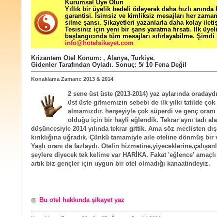
Kurumsal Üye Olun
Yıllık bir üyelik bedeli ödeyerek daha hızlı anında
garantisi. İsimsiz ve kimliksiz mesajları her zama
silme şansı. Şikayetleri yazanlarla daha kolay ileti
Tesisiniz için yeni bir şans yaratma fırsatı. İlk üyel
başlangıcında tüm mesajları sıfırlayabilme. Şimdi 
info@hotelsikayet.com
Krizantem Otel
Konum:
,
Alanya
,
Turkiye
.
Gidenler Tarafından Oyladı
. Sonuç:
5
/
10
Fena Değil
Konaklama Zamanı: 2013 & 2014
2 sene üst üste (2013-2014) yaz aylarında oradaydı
üst üste gitmemizin sebebi de ilk yılki tatilde çok
almamızdır. herşeyiyle çok süperdi ve genç oranı 
olduğu için bir hayli eğlendik. Tekrar aynı tadı ala
düşüncesiyle 2014 yılında tekrar gittik. Ama söz meclisten dış
kırıklığına uğradık. Çünkü tamamiyle aile oteline dönmüş bir v
Yaşlı oranı da fazlaydı. Otelin hizmetine,yiyeceklerine,çalışanl
şeylere diyecek tek kelime var HARİKA. Fakat 'eğlence' amaçlı
artık biz gençler için uygun bir otel olmadığı kanaatindeyiz.
Bu otel hakkında şikayet yaz