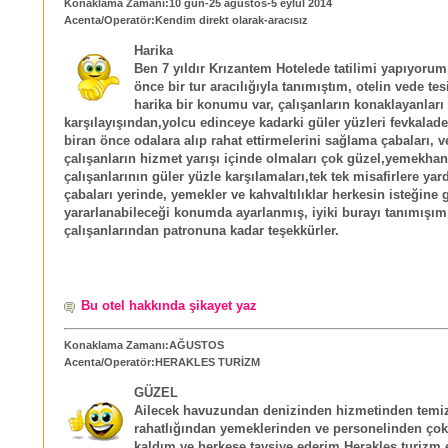
Konaklama Zamanı:10 gün-25 ağustos-5 eylül 2014
Acenta/Operatör:Kendim direkt olarak-aracısız
Harika
Ben 7 yıldır Krızantem Hotelede tatilimi yapıyorum,
önce bir tur aracılığıyla tanımıştım, otelin vede tes
harika bir konumu var, çalışanların konaklayanları 
karşılayışından,yolcu edinceye kadarki güler yüzleri fevkalade,
biran önce odalara alıp rahat ettirmelerini sağlama çabaları, v
çalışanların hizmet yarışı içinde olmaları çok güzel,yemekha
çalışanlarının güler yüzle karşılamaları,tek tek misafirlere ya
çabaları yerinde, yemekler ve kahvaltılıklar herkesin isteğine 
yararlanabileceği konumda ayarlanmış, iyiki burayı tanımışım,
çalışanlarından patronuna kadar teşekkürler.
Bu otel hakkında şikayet yaz
Konaklama Zamanı:AĞUSTOS
Acenta/Operatör:HERAKLES TURİZM
GÜZEL
Ailecek havuzundan denizinden hizmetinden temi
rahatlığından yemeklerinden ve personelinden ç
kaldım ve herkese tavsiye ederim.Herakles turizm e