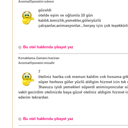
Acenta/Operatör:odeon
güzeldi
otelde eşim ve oğlumla 10 gün
kaldık.temizlik,yemekler,güleryüzlü
çalışanlar,animasyonlar...herşey için çok teşekkürl
Bu otel hakkında şikayet yaz
Konaklama Zamanı:haziran
Acenta/Operatör:misafir
7
öteliniz harika cok memun kaldim cok hosuma gitti
süper herkess güler yüzlü aldigim hizmet icin tsk o
3havuzu iyidi yemekleri süperdi animisyoncular s
vakit gecirdim otelinizde baya güzel oteliniz aldigim hizmet ic
ederim tekrardan
Bu otel hakkında şikayet yaz