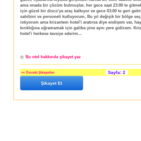
ama onada bir çözüm bulmuşlar, her gece saat 23:00 te gitmek
için güzel bir disco'ya araç kalkıyor ve gece 03:00 te geri getir
sahibini ve personeli kutluyorum, Bu yıl değişik bir bölge se
istiyorum ama krizantem hotel'i aratırsa diye endişem var, hay
kırıklığına uğramamak için galiba yine aynı yere gidicem. Kr
hotel'i herkese tavsiye ederim...
Bu otel hakkında şikayet yaz
Sayfa: 2
<< Önceki Şikayetler
Şikayet Et