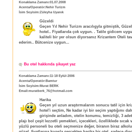
Konaklama Zamanı:01.07.2008
Acenta/Operatör:Nehir Turizm
İsim Soyisim:Züleyha Uyanık
Güzeldi
Geçen Yıl Nehir Turizm aracılıgyla gitmiştik, Güzel
hotel.. Fiyatlarıda çok uygun. . Tatile gidicem uyg
kaliteli bir yer olsun diyorsanız Krizantem Oteli ta
ederim.. Bütcenize uygun...
Bu otel hakkında şikayet yaz
Konaklama Zamanı:11-18 Eylül-2006
Acenta/Operatör:Bamtur
İsim Soyisim:Murat BERK
Email:muratberk_76@hotmail.com
Harika
Geçen yıl uzun araştırmalarım sonucu tatil için kr
hotel'i seçtim, Ne kadar iyi bir seçim yaptığımı dah
girişinde anladım, otelin konumu, temizliği, 3 ade
plajı bol çeşit lezzetli yemekleri, içecekleri, özelliklede sıcak 
yüzlü personeli bu oteli seçmenize değer, biranın biraz alkol
güzel, fiyatlarına kıyasla gerçekten harika bir otel, sadece dis