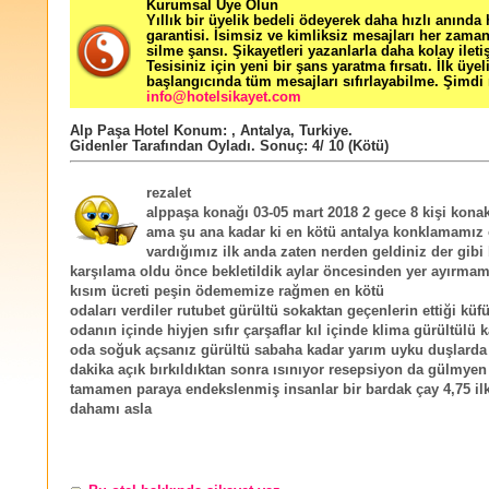
Kurumsal Üye Olun
Yıllık bir üyelik bedeli ödeyerek daha hızlı anında
garantisi. İsimsiz ve kimliksiz mesajları her zama
silme şansı. Şikayetleri yazanlarla daha kolay ileti
Tesisiniz için yeni bir şans yaratma fırsatı. İlk üyel
başlangıcında tüm mesajları sıfırlayabilme. Şimdi 
info@hotelsikayet.com
Alp Paşa Hotel
Konum:
,
Antalya
,
Turkiye
.
Gidenler Tarafından Oyladı
. Sonuç:
4
/
10
(Kötü)
rezalet
alppaşa konağı 03-05 mart 2018 2 gece 8 kişi kona
ama şu ana kadar ki en kötü antalya konklamamız 
vardığımız ilk anda zaten nerden geldiniz der gibi 
karşılama oldu önce bekletildik aylar öncesinden yer ayırmam
kısım ücreti peşin ödememize rağmen en kötü
odaları verdiler rutubet gürültü sokaktan geçenlerin ettiği küf
odanın içinde hiyjen sıfır çarşaflar kıl içinde klima gürültülü 
oda soğuk açsanız gürültü sabaha kadar yarım uyku duşlarda
dakika açık bırkıldıktan sonra ısınıyor resepsiyon da gülmyen 
tamamen paraya endekslenmiş insanlar bir bardak çay 4,75 ilk
dahamı asla