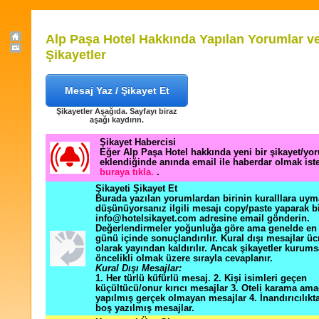
Alp Paşa Hotel Hakkında Yapılan Yorumlar v
Şikayetler
Mesaj Yaz / Şikayet Et
Şikayetler Aşağıda. Sayfayı biraz
aşağı kaydırın.
Şikayet Habercisi
Eğer Alp Paşa Hotel hakkında yeni bir şikayet/yo
eklendiğinde anında email ile haberdar olmak ist
buraya tıkla.
.
Şikayeti Şikayet Et
Burada yazılan yorumlardan birinin kuralllara uym
düşünüyorsanız ilgili mesajı copy/paste yaparak b
info@hotelsikayet.com adresine email gönderin.
Değerlendirmeler yoğunluğa göre ama genelde en f
günü içinde sonuçlandırılır. Kural dışı mesajlar üc
olarak yayından kaldırılır. Ancak şikayetler kurums
öncelikli olmak üzere sırayla cevaplanır.
Kural Dışı Mesajlar:
1. Her türlü küfürlü mesaj. 2. Kişi isimleri geçen
küçültücü/onur kırıcı mesajlar 3. Oteli karama ama
yapılmış gerçek olmayan mesajlar 4. İnandırıcılık
boş yazılmış mesajlar.