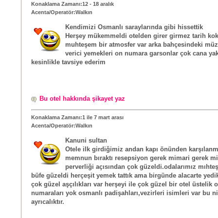
Konaklama Zamanı:12 - 18 aralık
Acenta/Operatör:Walkın
Kendimizi Osmanlı saraylarında gibi hissettik
Herşey mükemmeldi otelden girer girmez tarih ko
muhteşem bir atmosfer var arka bahçesindeki mü
verici yemekleri on numara garsonlar çok cana ya
kesinlikle tavsiye ederim
Bu otel hakkında şikayet yaz
Konaklama Zamanı:1 ile 7 mart arası
Acenta/Operatör:Walkın
Kanuni sultan
Otele ilk girdiğimiz andan kapı önünden karşılanm
memnun bıraktı resepsiyon gerek mimari gerek mi
perverliği açısından çok güzeldi.odalarımız mıht
büfe güzeldi herçeşit yemek tattık ama birgünde alacarte yedi
çok güzel aşçılıkları var herşeyi ile çok güzel bir otel üstelik 
numaraları yok osmanlı padişahları,vezirleri isimleri var bu ni
ayrıcalıktır.