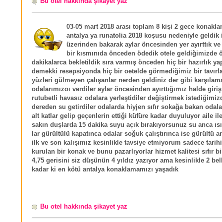
Bu otel hakkında şikayet yaz
03-05 mart 2018 arası toplam 8 kişi 2 gece konakla
antalya ya runatolia 2018 koşusu nedeniyle geldik 
üzerinden bakarak aylar öncesinden yer ayırttık ve
bir kısmınıda önceden ödedik otele geldiğimizde 
dakikalarca bekletildik sıra varmış önceden hiç bir hazırlık y
demekki resepsiyonda hiç bir oetelde görmediğimiz bir tavırla
yüzleri gülmeyen çalışanlar nerden geldiniz der gibi karşılam
odalarımızoı verdiler aylar öncesinden ayırttığımız halde giri
rutubetli havasız odalara yerleştidiler değiştirmek istediğimiz
dereden su getirdiler odalarda hiyjen sıfır sokağa bakan odala
alt katlar gelip geçenlerin ettiği küfüre kadar duyuluyor aile i
sakın duşlarda 15 dakika suyu açık bırakıyorsunuz su anca ıs
lar gürültülü kapatınca odalar soğuk çalıştırınca ise gürültü a
ilk ve son kalışımız kesinlikle tavsiye etmiyorum sadece tarih
kurulan bir konak ve bunu pazarlıyorlar hizmet kalitesi sıfır b
4,75 gerisini siz düşünün 4 yıldız yazıyor ama kesinlikle 2 bel
kadar ki en kötü antalya konaklamamızı yaşadık
Bu otel hakkında şikayet yaz